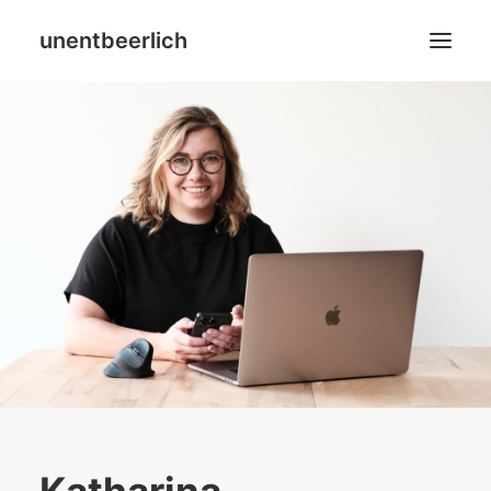
unentbeerlich
Home
Blog
Leistungen
Über mich
SHOP
Search