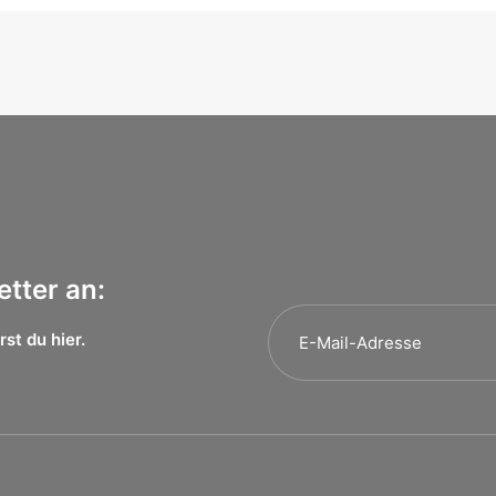
tter an:
rst du
hier.