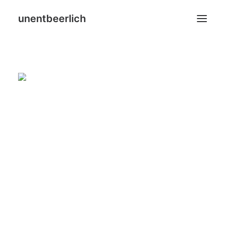
unentbeerlich
Home
Blog
Leistungen
Über mich
SHOP
Search