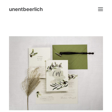
unentbeerlich
Home
Blog
Leistungen
Über mich
SHOP
Search