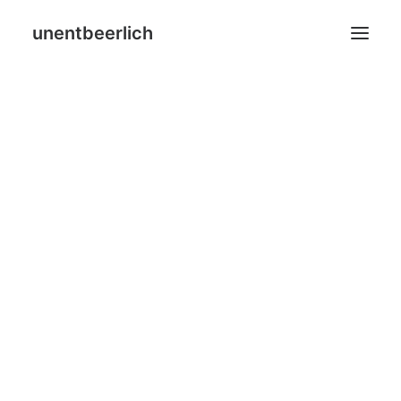
unentbeerlich
Home
Blog
Leistungen
Über mich
SHOP
Search