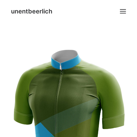
unentbeerlich
Home
Blog
Leistungen
Über mich
SHOP
Search