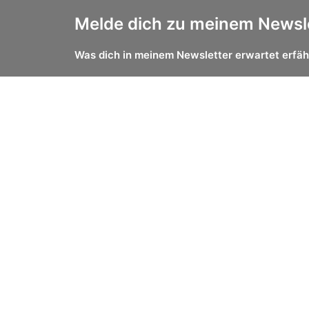
Melde dich zu meinem Newsle
Was dich in meinem Newsletter erwartet erfäh
Kontakt
Katharina Beer
unentbeerlich
Roter-Brach-Weg 149
93049 Regensburg
mail@unentbeerlich.de