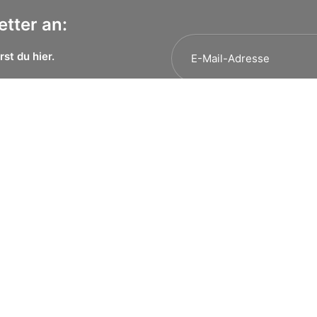
tter an:
rst du
hier.
Social
R