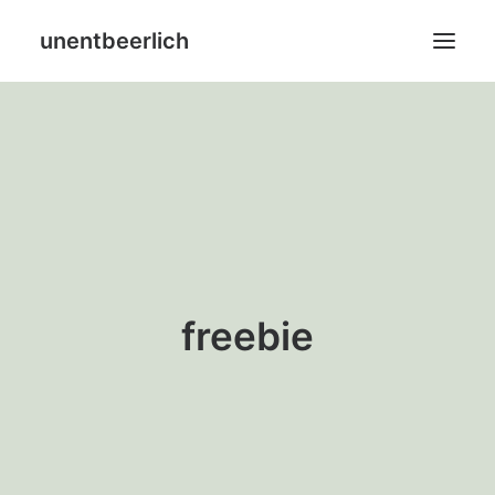
unentbeerlich
Home
Blog
Leistungen
Über mich
freebie
SHOP
Search