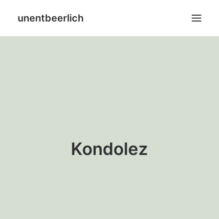
unentbeerlich
Home
Blog
Leistungen
Über mich
Kondolez
SHOP
Search