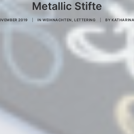
Metallic Stifte
NOVEMBER 2019
|
IN
WEIHNACHTEN
,
LETTERING
|
BY
KATHARINA